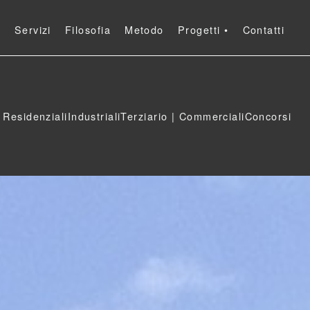
o
Servizi
Filosofia
Metodo
Progetti •
Contatti
Residenziali
Industriali
Commerciali Terziario
Concorsi
Residenziali
Industriali
Terziario | Commerciali
Concorsi