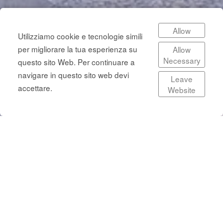
Allow
Utilizziamo cookie e tecnologie simili
per migliorare la tua esperienza su
Allow
2020-wip Rivarolo Canavese | Torino |
Necessary
questo sito Web. Per continuare a
La Cornice
navigare in questo sito web devi
Leave
accettare.
Website